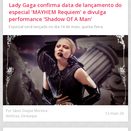
Lady Gaga confirma data de lançamento do
especial 'MAYHEM Requiem' e divulga
performance 'Shadow Of A Man'
Especial será lançado no dia 14 de maio, quinta-feira.
Por Sávio Duque Moreira
12 maio 26
Notícias, Destaque