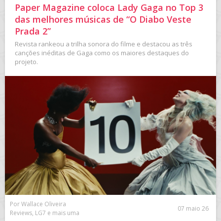
Paper Magazine coloca Lady Gaga no Top 3
das melhores músicas de “O Diabo Veste
Prada 2”
Revista rankeou a trilha sonora do filme e destacou as três
canções inéditas de Gaga como os maiores destaques do
projeto.
Por Wallace Oliveira
07 maio 26
Reviews, LG7 e mais uma