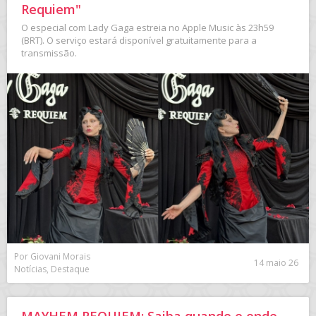
Requiem"
O especial com Lady Gaga estreia no Apple Music às 23h59
(BRT). O serviço estará disponível gratuitamente para a
transmissão.
Por Giovani Morais
14 maio 26
Notícias, Destaque
MAYHEM REQUIEM: Saiba quando e onde