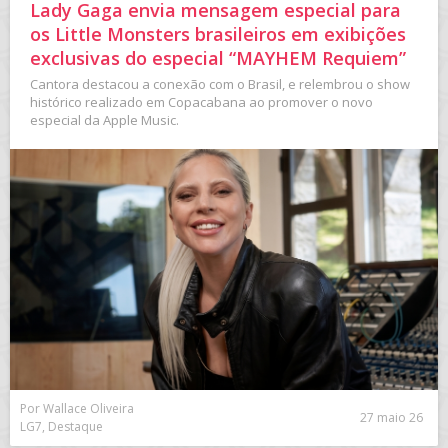
Lady Gaga envia mensagem especial para
os Little Monsters brasileiros em exibições
exclusivas do especial “MAYHEM Requiem”
Cantora destacou a conexão com o Brasil, e relembrou o show
histórico realizado em Copacabana ao promover o novo
especial da Apple Music.
Por Wallace Oliveira
27 maio 26
LG7, Destaque