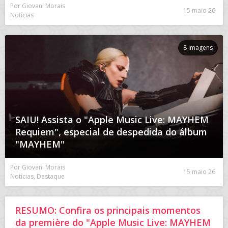
Por Giovani Morais
15 maio 26
Notícias
8 imagens
SAIU! Assista o "Apple Music Live: MAYHEM
Requiem", especial de despedida do álbum
"MAYHEM"
Por Giovani Morais
15 maio 26
Notícias, Destaque
RESUMO: Confira os principais momentos
da première do "Apple Music Live: MAYHEM